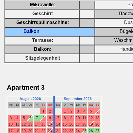
Mikrowelle:
Ba
Geschirr:
Badew
Geschirrspülmaschine:
Dus
Balkon
Bügel
Terrasse:
Waschma
Balkon:
Handtü
Sitzgelegenheit