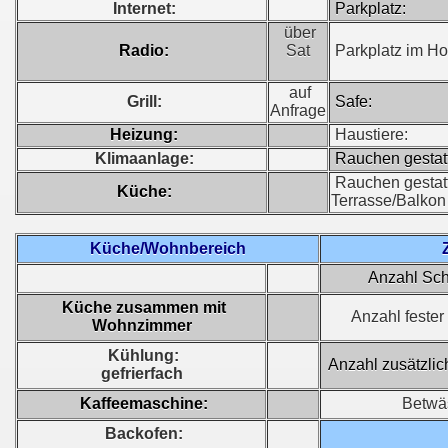
Internet:
Parkplatz:
über
Radio:
Sat
Parkplatz im Ho
auf
Grill:
Safe:
Anfrage
Heizung:
Haustiere:
Klimaanlage:
Rauchen gestatt
Rauchen gestatt
Küche:
Terrasse/Balkon
Küche/Wohnbereich
Anzahl Sch
Küche zusammen mit
Anzahl fester 
Wohnzimmer
Kühlung:
Anzahl zusätzlic
gefrierfach
Kaffeemaschine:
Betwä
Backofen: