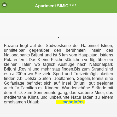
Apartment SIMIC * * * vom Privat zum vermieten
Fazana liegt auf der Südwestseite der Halbinsel Istrien,
unmittelbar gegenüber den berühmten Inseln des
Nationalparks Brijuni und ist 6 km vom Hauptstadt Istriens
Pula enfernt. Das Kleine Fischerstädtchen verfügt über ein
kleinen Hafen wo täglich Ausflüge nach Nationalpark
Brijuni ,Rovinj und mehr statt finden.Bis zum Strand sind
es ca.200m wo Sie viele Sport und Freizeitmöglichkeiten
finden z.b. Jetski ,Surfen ,Bootfahren, Segeln,Tennis eine
Golfanlage befindet sich auf Insel Brijuni, gut geeignet
auch für Familien mit Kindern. Wunderschöne Strände mit
dem Blick zum Sonnenuntergang, das saubere Meer, das
mediterrane Klima und unberührte Natur laden zu einem
erholsamen Urlaub!
mehr Infos.